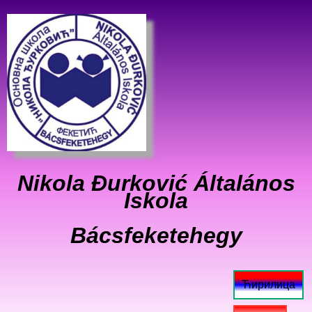
Nikola Đurković Általános
Iskola
Bácsfeketehegy
Ћирилица