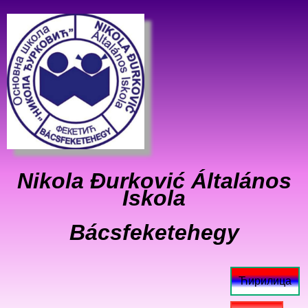
Nikola Đurković Általános
Iskola
Bácsfeketehegy
Ћирилица