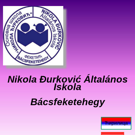
Nikola Đurković Általános
Iskola
Bácsfeketehegy
Ћирилица