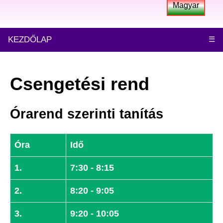
Magyar
KEZDŐLAP
☰
Csengetési rend
Órarend szerinti tanítás
Óra
Idő
1.
7:30 - 8:15
2.
8:20 - 9:05
3.
9:20 - 10:05