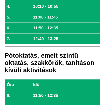
4.
10:10 - 10:55
5.
11:00 - 11:45
6.
11:50 - 12:35
7.
12:40 - 13:25
Pótoktatás, emelt szintű
oktatás, szakkörök, tanításon
kívüli aktivitások
Óra
Idő
6.
11:50 - 12:35