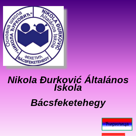
Nikola Đurković Általános
Iskola
Bácsfeketehegy
Ћирилица